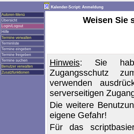
Kalender-Script: Anmeldung
Autoren-Menü
Weisen Sie s
Übersicht
Login/Logout
Hilfe
Termine verwalten
Terminliste
Termine eingeben
Termine freigeben
Hinweis
: Sie habe
Termine suchen
Benutzer verwalten
Zugangsschutz zum
Zusatzfunktionen
verwenden ausdrück
serverseitigen Zugan
Die weitere Benutzung
eigene Gefahr!
Für das scriptbasi