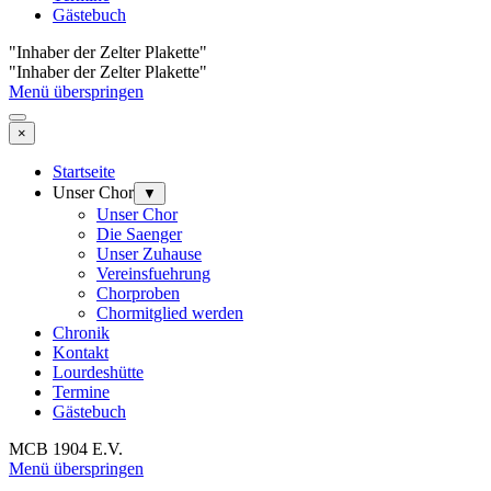
Gästebuch
"Inhaber der Zelter Plakette"
"Inhaber der Zelter Plakette"
Menü überspringen
×
Startseite
Unser Chor
▼
Unser Chor
Die Saenger
Unser Zuhause
Vereinsfuehrung
Chorproben
Chormitglied werden
Chronik
Kontakt
Lourdeshütte
Termine
Gästebuch
MCB 1904 E.V.
Menü überspringen